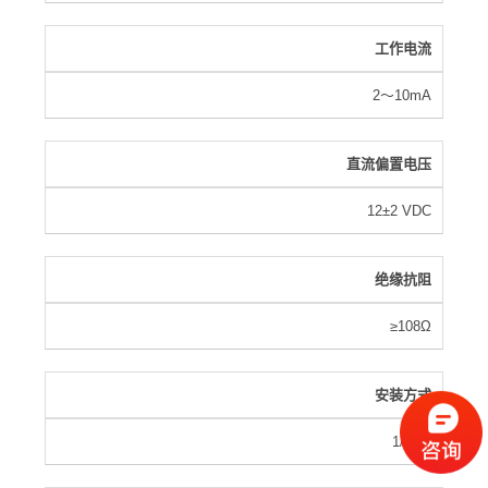
工作电流
2～10mA
直流偏置电压
12±2 VDC
绝缘抗阻
≥108Ω
安装方式
1/4-28