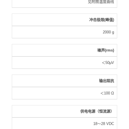
见附图温度曲线
冲击极限(峰值)
2000 g
噪声(rms)
＜50μV
输出阻抗
＜100 Ω
供电电源（恒流源）
18～28 VDC