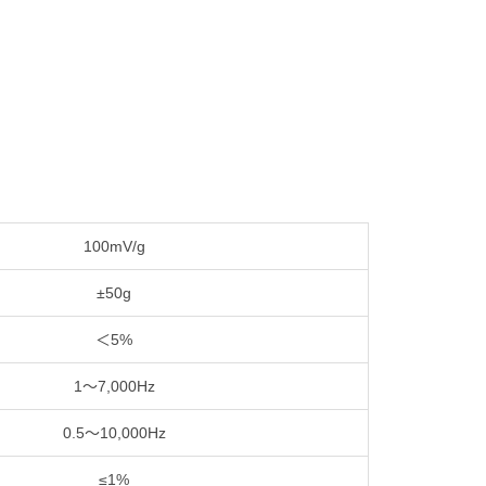
100mV/g
±50g
＜5%
1～7,000Hz
0.5～10,000Hz
≤1%