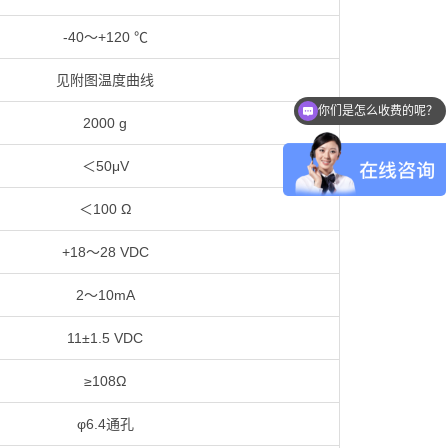
-40～+120 ℃
见附图温度曲线
你们是怎么收费的呢？
2000 g
＜50μV
＜100 Ω
+18～28 VDC
2～10mA
11±1.5 VDC
≥108Ω
φ6.4通孔