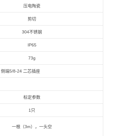
压电陶瓷
剪切
304不锈钢
IP65
73g
侧端5/8-24 二芯插座
标定参数
1只
一根（3m），一头空