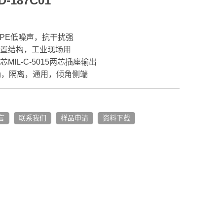
D-187C01
IEPE低噪声，抗干扰强
浮置结构，工业现场用
芯MIL-C-5015两芯插座输出
V/g，隔离，通用，倾角侧端
言
联系我们
样品申请
资料下载